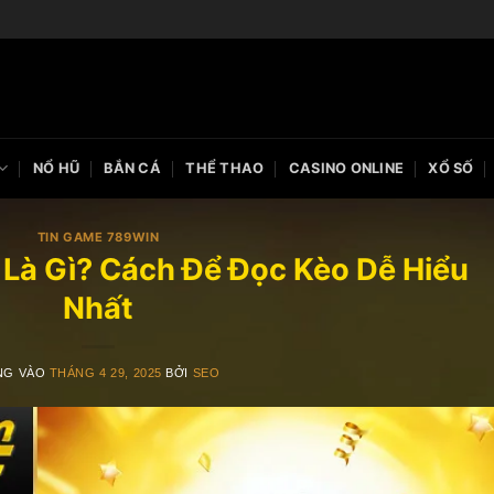
Bỏ
qua
nội
dung
NỔ HŨ
BẮN CÁ
THỂ THAO
CASINO ONLINE
XỔ SỐ
TIN GAME 789WIN
Là Gì? Cách Để Đọc Kèo Dễ Hiểu
Nhất
NG VÀO
THÁNG 4 29, 2025
BỞI
SEO