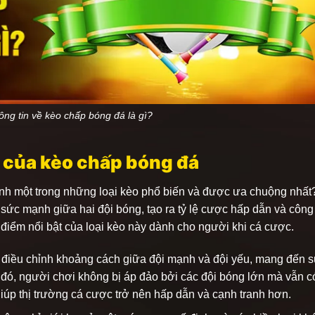
ông tin về kèo chấp bóng đá là gì?
 của kèo chấp bóng đá
ành một trong những loại kèo phổ biến và được ưa chuộng nhất
sức mạnh giữa hai đội bóng, tạo ra tỷ lệ cược hấp dẫn và công
iểm nổi bật của loại kèo này dành cho người khi cá cược.
 điều chỉnh khoảng cách giữa đội mạnh và đội yếu, mang đến 
đó, người chơi không bị áp đảo bởi các đội bóng lớn mà vẫn c
iúp thị trường cá cược trở nên hấp dẫn và cạnh tranh hơn.