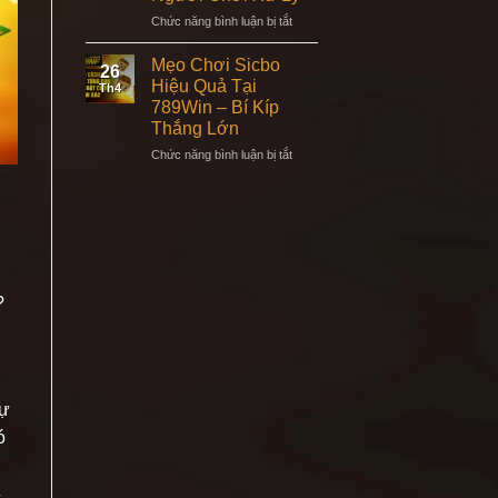
Bản
ở
Chức năng bình luận bị tắt
Chi
789Win
Tiết
Bị
Nhất
Mẹo Chơi Sicbo
26
Sập?
Cho
Hiệu Quả Tại
Th4
Sự
Người
789Win – Bí Kíp
Thật
Mới
Thắng Lớn
Và
789Win
Hướng
ở
Chức năng bình luận bị tắt
Dẫn
Mẹo
Người
Chơi
Chơi
Sicbo
Xử
Hiệu
Lý
Quả
Tại
789Win
?
–
Bí
Kíp
Thắng
Lớn
sự
ó