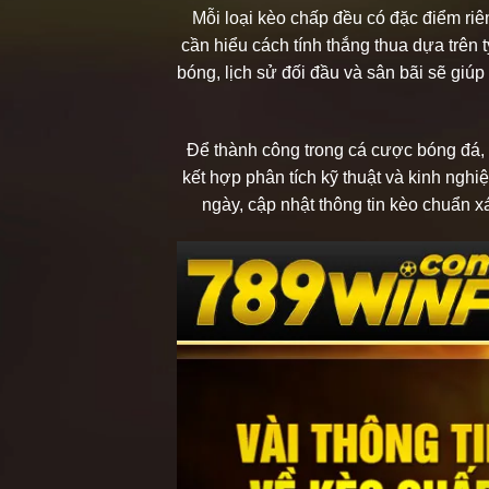
Mỗi loại kèo chấp đều có đặc điểm riê
cần hiểu cách tính thắng thua dựa trên t
bóng, lịch sử đối đầu và sân bãi sẽ giú
Để thành công trong cá cược bóng đá, 
kết hợp phân tích kỹ thuật và kinh nghiệ
ngày, cập nhật thông tin kèo chuẩn 