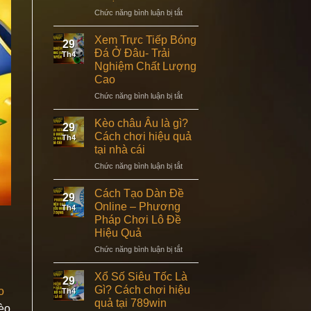
Cách
ở
Chức năng bình luận bị tắt
Để
Kèo
Đọc
Penalty
Xem Trực Tiếp Bóng
29
Kèo
Tính
Đá Ở Đâu- Trải
Th4
Dễ
Thế
Nghiệm Chất Lượng
Hiểu
Nào
Cao
Nhất
–
Quy
ở
Chức năng bình luận bị tắt
Tắc
Xem
Và
Trực
Kèo châu Âu là gì?
29
Mẹo
Tiếp
Cách chơi hiệu quả
Th4
Để
Bóng
tại nhà cái
Đặt
Đá
Cược
ở
Chức năng bình luận bị tắt
Ở
Kèo
Đâu-
châu
Trải
Cách Tạo Dàn Đề
29
Âu
Nghiệm
Online – Phương
Th4
là
Chất
Pháp Chơi Lô Đề
gì?
Lượng
Hiệu Quả
Cách
Cao
chơi
ở
Chức năng bình luận bị tắt
hiệu
Cách
quả
Tạo
Xổ Số Siêu Tốc Là
29
tại
Dàn
Gì? Cách chơi hiệu
o
Th4
nhà
Đề
quả tại 789win
cái
èo
Online