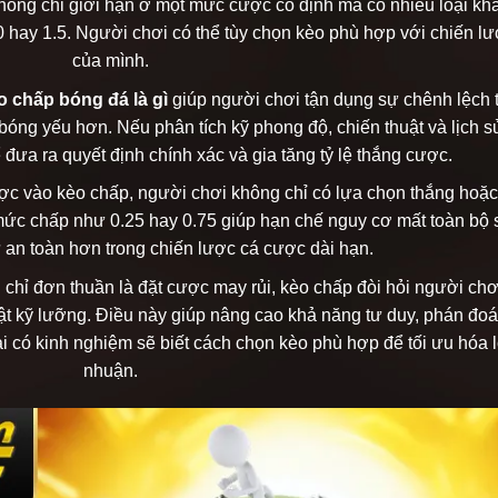
ông chỉ giới hạn ở một mức cược cố định mà có nhiều loại kh
 hay 1.5. Người chơi có thể tùy chọn kèo phù hợp với chiến l
của mình.
o chấp bóng đá là gì
giúp người chơi tận dụng sự chênh lệch 
 bóng yếu hơn. Nếu phân tích kỹ phong độ, chiến thuật và lịch s
 đưa ra quyết định chính xác và gia tăng tỷ lệ thắng cược.
cược vào kèo chấp, người chơi không chỉ có lựa chọn thắng hoặc
mức chấp như 0.25 hay 0.75 giúp hạn chế nguy cơ mất toàn bộ 
ự an toàn hơn trong chiến lược cá cược dài hạn.
g chỉ đơn thuần là đặt cược may rủi, kèo chấp đòi hỏi người chơ
huật kỹ lưỡng. Điều này giúp nâng cao khả năng tư duy, phán đo
i có kinh nghiệm sẽ biết cách chọn kèo phù hợp để tối ưu hóa l
nhuận.