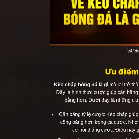
Vài th
Ưu điểm
Kèo chấp bóng đá là gì
mà lại trở th
Đây là hình thức cược giúp cân bằng 
bằng hơn. Dưới đây là những ưu đ
Cân bằng tỷ lệ cược: Kèo chấp giúp
công bằng hơn trong cá cược. Nhờ 
cơ hội thắng cược. Điều này g