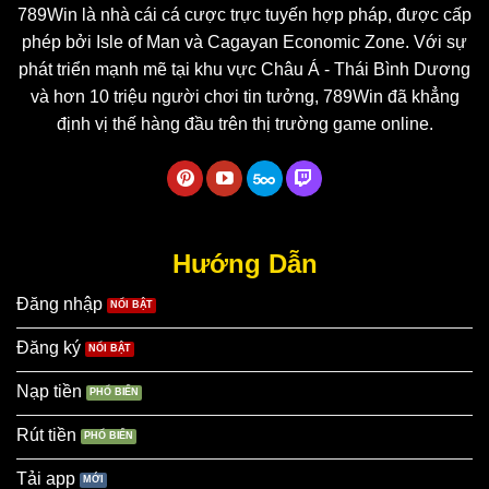
789Win là nhà cái cá cược trực tuyến hợp pháp, được cấp
phép bởi Isle of Man và Cagayan Economic Zone. Với sự
phát triển mạnh mẽ tại khu vực Châu Á - Thái Bình Dương
và hơn 10 triệu người chơi tin tưởng, 789Win đã khẳng
định vị thế hàng đầu trên thị trường game online.
Hướng Dẫn
Đăng nhập
Đăng ký
Nạp tiền
Rút tiền
Tải app