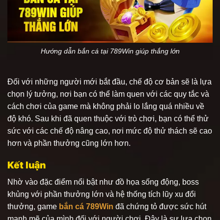
Hướng dẫn bắn cá tại 789Win giúp thắng lớn
Đối với những người mới bắt đầu, chế độ cơ bản sẽ là lựa
chọn lý tưởng, nơi bạn có thể làm quen với các quy tắc và
cách chơi của game mà không phải lo lắng quá nhiều về
độ khó. Sau khi đã quen thuộc với trò chơi, bạn có thể thử
sức với các chế độ nâng cao, nơi mức độ thử thách sẽ cao
hơn và phần thưởng cũng lớn hơn.
Kết luận
Nhờ vào đặc điểm nổi bật như đồ họa sống động, boss
khủng với phần thưởng lớn và hệ thống tích lũy xu đổi
thưởng, game
bắn cá 789Win
đã chứng tỏ được sức hút
mạnh mẽ của mình đối với người chơi. Đây là sự lựa chọn