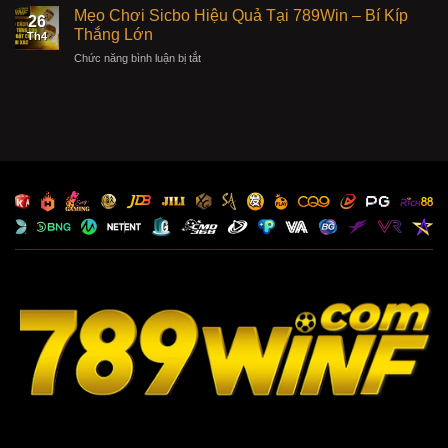
Bị
Tiết
Mẹo Chơi Sicbo Hiệu Quả Tại 789Win – Bí Kíp
26
Sập?
Nhất
Thắng Lớn
Th4
Sự
Cho
ở
Chức năng bình luận bị tắt
Thật
Người
Mẹo
Và
Mới
Chơi
Hướng
789Win
Sicbo
Dẫn
Hiệu
Người
Quả
Chơi
Tại
Xử
789Win
Lý
–
Bí
Kíp
Thắng
Lớn