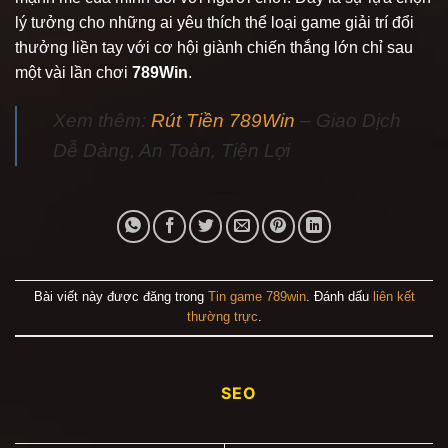
lý tưởng cho những ai yêu thích thể loại game giải trí đổi
thưởng liền tay với cơ hội giành chiến thắng lớn chỉ sau
một vài lần chơi
789Win
.
Xem thêm:
Rút Tiền 789Win
– Giao Dịch
Dễ Dàng, An Toàn, Tiện Lợi
Bài viết này được đăng trong
Tin game 789win
. Đánh dấu
liên kết
thường trực
.
SEO