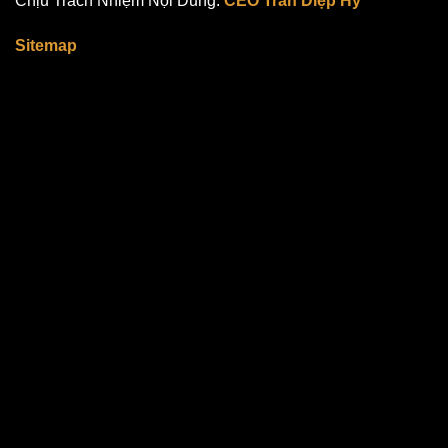
Chịu Trách Nhiệm Nội Dung:
CEO Trần Diệp Hy
Sitemap