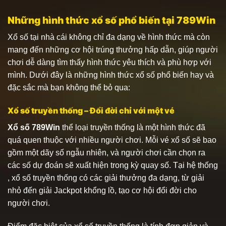
Những hình thức xổ số phổ biến tại 789Win
Xổ số tại nhà cái không chỉ đa dạng về hình thức mà còn
mang đến những cơ hội trúng thưởng hấp dẫn, giúp người
chơi dễ dàng tìm thấy hình thức yêu thích và phù hợp với
mình. Dưới đây là những hình thức xổ số phổ biến hay và
đặc sắc mà bạn không thể bỏ qua:
Xổ số truyền thống – Đổi đời chỉ với một vé
Xổ số 789Win
thể loại truyền thống là một hình thức đã
quá quen thuộc với nhiều người chơi. Mỗi vé xổ số sẽ bao
gồm một dãy số ngẫu nhiên, và người chơi cần chọn ra
các số dự đoán sẽ xuất hiện trong kỳ quay số. Tại hệ thống
, xổ số truyền thống có các giải thưởng đa dạng, từ giải
nhỏ đến giải Jackpot khổng lồ, tạo cơ hội đổi đời cho
người chơi.