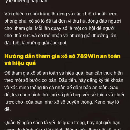
tỷ lệ thưởng hấp dẫn.
Với nhiều cơ hội trúng thưởng và các chiến thuật cược
phong phú, xổ số lô đề tại đơn vị thu hút đông đảo người
chơi tham gia. Mỗi lần quay số là một cơ hội để người
chơi thử sức và có thể nhận về những giải thưởng lớn,
đặc biệt là những giải Jackpot.
Hướng dẫn tham gia xổ số 789Win an toàn
và hiệu quả
Để tham gia xổ số an toàn và hiệu quả, bạn cần thực hiện
theo một số bước cơ bản. Đầu tiên, hãy đăng ký tài khoản
và xác minh thông tin cá nhân để đảm bảo an toàn. Sau
đó, lựa chọn hình thức xổ số phù hợp với sở thích và chiến
lược chơi của bạn, như xổ số truyền thống, Keno hay lô
đề.
Quản lý ngân sách là yếu tố quan trọng, hãy đặt giới hạn
cược để tránh rủi ro tài chính. Đồng thời, theo dõi kết quả