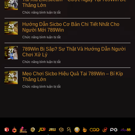
29
–
Bạn
Thắng Lớn
Th4
Trải
Tăng
ở
Chức năng bình luận bị tắt
Nghiệm
Tỷ
Tài
Cược
Lệ
Xỉu
Đỉnh
Hướng Dẫn Sicbo Cơ Bản Chi Tiết Nhất Cho
Thắng
29
Livestream
Cao
Người Mới 789Win
Cao
Th4
–
Tại
ở
Chức năng bình luận bị tắt
Cược
789Win
Hướng
Ngay
Dẫn
Tại
789Win Bị Sập? Sự Thật Và Hướng Dẫn Người
27
Sicbo
789Win
Chơi Xử Lý
Th4
Cơ
Để
ở
Chức năng bình luận bị tắt
Bản
Thắng
789Win
Chi
Lớn
Bị
Tiết
Mẹo Chơi Sicbo Hiệu Quả Tại 789Win – Bí Kíp
26
Sập?
Nhất
Thắng Lớn
Th4
Sự
Cho
ở
Chức năng bình luận bị tắt
Thật
Người
Mẹo
Và
Mới
Chơi
Hướng
789Win
Sicbo
Dẫn
Hiệu
Người
Quả
Chơi
Tại
Xử
789Win
Lý
–
Bí