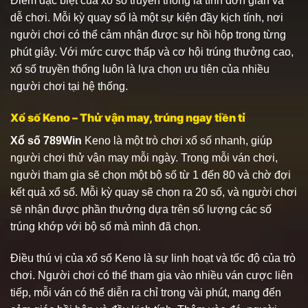
Điểm đặc biệt của xổ số truyền thống là tính đơn giản và
dễ chơi. Mỗi kỳ quay số là một sự kiện đầy kịch tính, nơi
người chơi có thể cảm nhận được sự hồi hộp trong từng
phút giây. Với mức cược thấp và cơ hội trúng thưởng cao,
xổ số truyền thống luôn là lựa chọn ưu tiên của nhiều
người chơi tại hệ thống.
Xổ số Keno – Thử vận may, trúng ngay tiền tỉ
Xổ số 789Win
Keno là một trò chơi xổ số nhanh, giúp
người chơi thử vận may mỗi ngày. Trong mỗi ván chơi,
người tham gia sẽ chọn một bộ số từ 1 đến 80 và chờ đợi
kết quả xổ số. Mỗi kỳ quay sẽ chọn ra 20 số, và người chơi
sẽ nhận được phần thưởng dựa trên số lượng các số
trúng khớp với bộ số mà mình đã chọn.
Điều thú vị của xổ số Keno là sự linh hoạt và tốc độ của trò
chơi. Người chơi có thể tham gia vào nhiều ván cược liên
tiếp, mỗi ván có thể diễn ra chỉ trong vài phút, mang đến