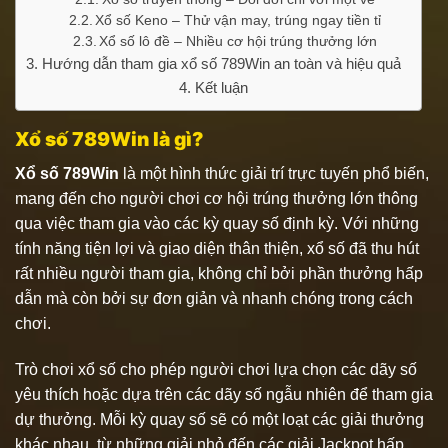
Xổ số Keno – Thử vận may, trúng ngay tiền tỉ
Xổ số lô đề – Nhiều cơ hội trúng thưởng lớn
Hướng dẫn tham gia xổ số 789Win an toàn và hiệu quả
Kết luận
Xổ số 789Win là gì?
Xổ số 789Win
là một hình thức giải trí trực tuyến phổ biến,
mang đến cho người chơi cơ hội trúng thưởng lớn thông
qua việc tham gia vào các kỳ quay số định kỳ. Với những
tính năng tiện lợi và giao diện thân thiện, xổ số đã thu hút
rất nhiều người tham gia, không chỉ bởi phần thưởng hấp
dẫn mà còn bởi sự đơn giản và nhanh chóng trong cách
chơi.
Trò chơi xổ số cho phép người chơi lựa chọn các dãy số
yêu thích hoặc dựa trên các dãy số ngẫu nhiên để tham gia
dự thưởng. Mỗi kỳ quay số sẽ có một loạt các giải thưởng
khác nhau, từ những giải nhỏ đến các giải Jackpot hấp